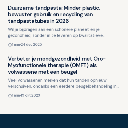
Duurzame tandpasta: Minder plastic,
Duurzame mondzorg
bewuster gebruik en recycling van
tandpastatubes in 2026
Wil je bijdragen aan een schonere planeet en je
gezondheid, zonder in te leveren op kwalitatieve
mondverzorging? Beperk verspilling, doseer niet met een
1 min
24 dec 2025
dikke s…
Verbeter je mondgezondheid met Oro-
Duurzame mondzorg
Myofunctionele therapie (OMFT) als
volwassene met een beugel
Veel volwassenen merken dat hun tanden opnieuw
verschuiven, ondanks een eerdere beugelbehandeling in
de jeugd. Dit gebeurt vaak omdat destijds de
1 min
19 okt 2023
onderliggende …